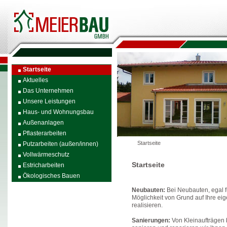
Startseite
Aktuelles
Das Unternehmen
Unsere Leistungen
Haus- und Wohnungsbau
Außenanlagen
Pflasterarbeiten
Startseite
Putzarbeiten (außen/innen)
Vollwärmeschutz
Startseite
Estricharbeiten
Ökologisches Bauen
Neubauten:
Bei Neubauten, egal 
Möglichkeit von Grund auf Ihre eig
realisieren.
Sanierungen:
Von Kleinaufträgen 