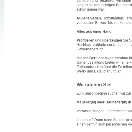
sanieren und reparieren wir ihnen 
sorgen mit den richtigen Bausubsta
schon immer war.
Außenanlagen
, Hofzufahrten, Ter
vom ersten Entwurf bis zur komplet
Alles aus einer Hand
Profitieren und überzeugen
Sie S
Hochbau, zahlreichen Umbauten, 
Gewerbebereich.
In allen Bereichen
vom Neubau üb
Gartengestaltung bieten wir eine 
Freihandstudien über die Erstellu
Werk- und Detailplanung an.
Wir suchen Sie!
Zum Saisonbeginn suchen wir zur 
Mauerer(in) oder Bauhelfer(in) in 
Voraussetzungen: Führerscheinkla
Interesse? Dann rufen Sie uns an 
einen Termin zum persönlichen Vo