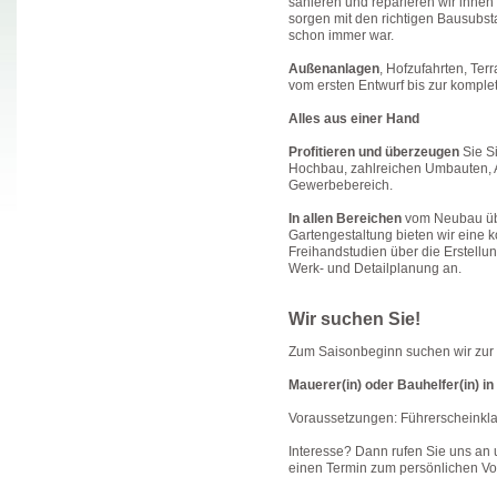
sanieren und reparieren wir ihnen 
sorgen mit den richtigen Bausubsta
schon immer war.
Außenanlagen
, Hofzufahrten, Ter
vom ersten Entwurf bis zur komplet
Alles aus einer Hand
Profitieren und überzeugen
Sie S
Hochbau, zahlreichen Umbauten, 
Gewerbebereich.
In allen Bereichen
vom Neubau üb
Gartengestaltung bieten wir eine 
Freihandstudien über die Erstellu
Werk- und Detailplanung an.
Wir suchen Sie!
Zum Saisonbeginn suchen wir zur 
Mauerer(in) oder Bauhelfer(in) in 
Voraussetzungen: Führerscheinkla
Interesse? Dann rufen Sie uns an 
einen Termin zum persönlichen Vo