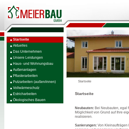
Startseite
Aktuelles
Das Unternehmen
Unsere Leistungen
Haus- und Wohnungsbau
Außenanlagen
Pflasterarbeiten
Startseite
Putzarbeiten (außen/innen)
Vollwärmeschutz
Startseite
Estricharbeiten
Ökologisches Bauen
Neubauten:
Bei Neubauten, egal 
Möglichkeit von Grund auf Ihre eig
realisieren.
Sanierungen:
Von Kleinaufträgen 